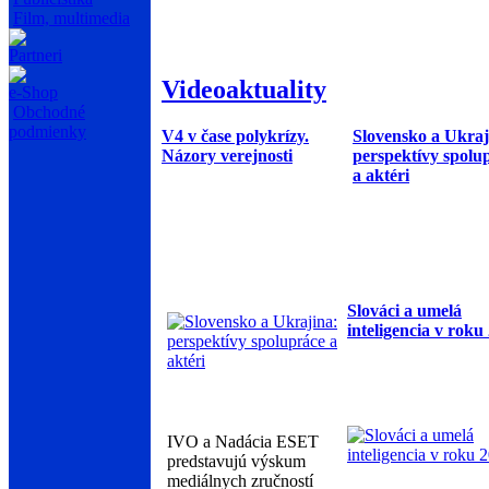
Film, multimedia
Partneri
Videoaktuality
e-Shop
Obchodné
podmienky
V4 v čase polykrízy.
Slovensko a Ukraj
Názory verejnosti
perspektívy spolu
a aktéri
Slováci a umelá
inteligencia v roku
IVO a Nadácia ESET
predstavujú výskum
mediálnych zručností