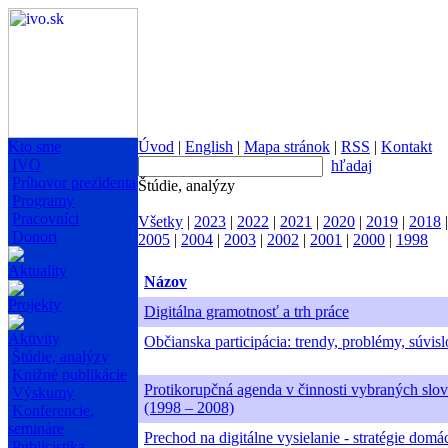
Kto sme
Úvod
|
English
|
Mapa stránok
|
RSS
|
Kontakt
IVO
hľadaj
Príhovor prezidenta
Štúdie, analýzy
Programy
Pracovníci
Všetky
|
2023
|
2022
|
2021
|
2020
|
2019
|
2018
Donori
2005
|
2004
|
2003
|
2002
|
2001
|
2000
|
1998
Aktuality
Názov
Projekty
Digitálna gramotnosť a trh práce
Aktivity
Občianska participácia: trendy, problémy, súvisl
Štúdie, analýzy
Knižné publikácie
Protikorupčná agenda v činnosti vybraných slov
Výskumy
(1998 – 2008)
Konferencie,
semináre
Prechod na digitálne vysielanie - stratégie domá
Publicistika