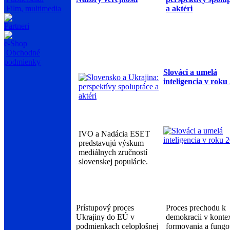
a aktéri
Film, multimedia
Partneri
e-Shop
Obchodné
podmienky
Slováci a umelá
inteligencia v roku
IVO a Nadácia ESET
predstavujú výskum
mediálnych zručností
slovenskej populácie.
Prístupový proces
Proces prechodu k
Ukrajiny do EÚ v
demokracii v konte
podmienkach celoplošnej
formovania a fungo