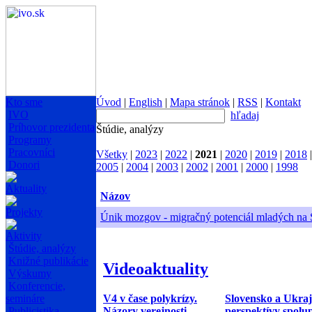
Kto sme
Úvod
|
English
|
Mapa stránok
|
RSS
|
Kontakt
IVO
hľadaj
Príhovor prezidenta
Štúdie, analýzy
Programy
Pracovníci
Všetky
|
2023
|
2022
|
2021
|
2020
|
2019
|
2018
Donori
2005
|
2004
|
2003
|
2002
|
2001
|
2000
|
1998
Aktuality
Názov
Projekty
Únik mozgov - migračný potenciál mladých na
Aktivity
Štúdie, analýzy
Knižné publikácie
Videoaktuality
Výskumy
Konferencie,
V4 v čase polykrízy.
Slovensko a Ukraj
semináre
Názory verejnosti
perspektívy spolu
Publicistika