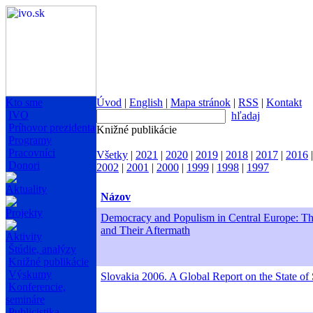
Kto sme
Úvod
|
English
|
Mapa stránok
|
RSS
|
Kontakt
IVO
hľadaj
Príhovor prezidenta
Knižné publikácie
Programy
Pracovníci
Všetky
|
2021
|
2020
|
2019
|
2018
|
2017
|
2016
Donori
2002
|
2001
|
2000
|
1999
|
1998
|
1997
Aktuality
Názov
Projekty
Democracy and Populism in Central Europe: Th
and Their Aftermath
Aktivity
Štúdie, analýzy
Knižné publikácie
Výskumy
Slovakia 2006. A Global Report on the State of 
Konferencie,
semináre
Publicistika