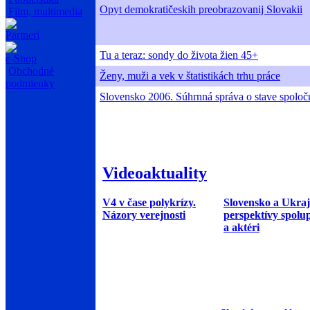
Opyt demokratičeskih preobrazovanij Slovakii
Film, multimedia
Partneri
Tu a teraz: sondy do života žien 45+
e-Shop
Obchodné
Ženy, muži a vek v štatistikách trhu práce
podmienky
Slovensko 2006. Súhrnná správa o stave spoloč
Videoaktuality
V4 v čase polykrízy.
Slovensko a Ukraj
Názory verejnosti
perspektívy spolu
a aktéri