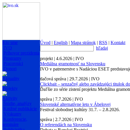
Kto sme
Úvod
|
English
|
Mapa stránok
|
RSS
|
Kontakt
IVO
hľadaj
Príhovor prezidenta
Programy
projekt | 4.6.2026 | IVO
Pracovníci
Mediálna gramotnosť na Slovensku
Donori
IVO v patrenerstve s Nadáciou ESET predstavuj
Aktuality
tlačová správa | 29.7.2026 | IVO
Clickbait – senzačný alebo zavádzajúci titulok d
Projekty
Ďaľšie zo série zistení projektu Mediálna gram
Aktivity
správa | 7.7.2026 | IVO
Štúdie, analýzy
Slovenské alternatívne leto v Ábelovej
Knižné publikácie
Festival slobodnej kultúry 31.7. – 2.8.2026.
Výskumy
Konferencie,
správa | 2.7.2026 | IVO
semináre
O referendách na Slovensku
Publicistika
Debata v Banskej Bystrici.