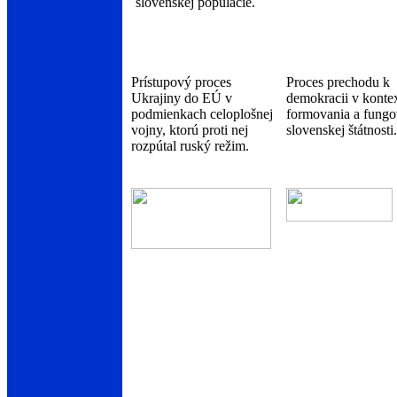
slovenskej populácie.
Prístupový proces
Proces prechodu k
Ukrajiny do EÚ v
demokracii v konte
podmienkach celoplošnej
formovania a fungo
vojny, ktorú proti nej
slovenskej štátnosti.
rozpútal ruský režim.