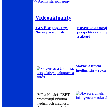
>> Archív starších správ
Videoaktuality
V4 v čase polykrízy.
Slovensko a Ukraj
Názory verejnosti
perspektívy spolu
a aktéri
Slováci a umelá
inteligencia v roku
IVO a Nadácia ESET
predstavujú výskum
mediálnych zručností