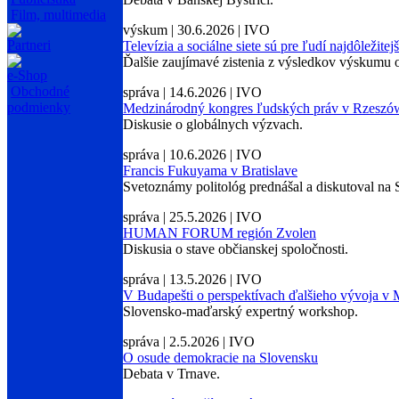
Film, multimedia
výskum | 30.6.2026 | IVO
Partneri
Televízia a sociálne siete sú pre ľudí najdôležite
Ďalšie zaujímavé zistenia z výsledkov výskumu o
e-Shop
Obchodné
správa | 14.6.2026 | IVO
podmienky
Medzinárodný kongres ľudských práv v Rzeszó
Diskusie o globálnych výzvach.
správa | 10.6.2026 | IVO
Francis Fukuyama v Bratislave
Svetoznámy politológ prednášal a diskutoval na 
správa | 25.5.2026 | IVO
HUMAN FORUM región Zvolen
Diskusia o stave občianskej spoločnosti.
správa | 13.5.2026 | IVO
V Budapešti o perspektívach ďalšieho vývoja v
Slovensko-maďarský expertný workshop.
správa | 2.5.2026 | IVO
O osude demokracie na Slovensku
Debata v Trnave.